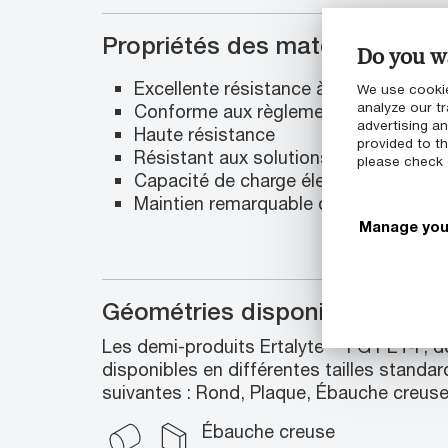
Propriétés des matériaux
Do you wa
Excellente résistance à l’usure et fai
We use cookie
analyze our tr
Conforme aux règlements UE 10/2011
advertising a
Haute résistance
provided to th
Résistant aux solutions modérément
please check
Capacité de charge élevée
Maintien remarquable des caractéris
Manage you
Géométries disponibles
Les demi-produits Ertalyte™ FG PET-P, de
disponibles en différentes tailles standa
suivantes : Rond, Plaque, Ébauche creus
Ébauche creuse