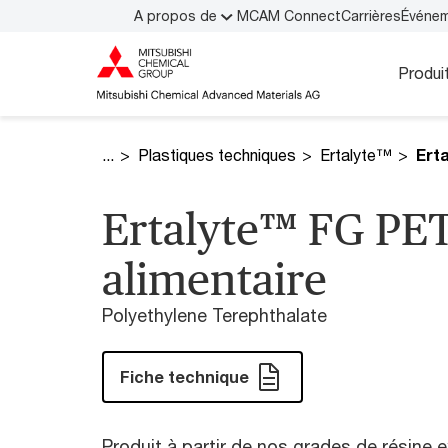
A propos de
MCAM Connect
Carrières
Événe
Produi
Plastiques techniques
Ertalyte™
Ertalyte™ FG PET-
alimentaire
Polyethylene Terephthalate
Fiche technique
Produit à partir de nos grades de résine e