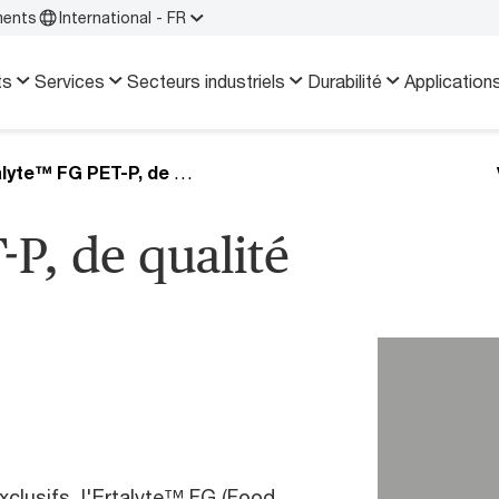
ments
International - FR
ts
Services
Secteurs industriels
Durabilité
Application
Ertalyte™ FG PET-P, de qualité alimentaire
P, de qualité
xclusifs, l'Ertalyte™ FG (Food