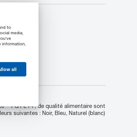
and to
ocial media,
you’ve
e information,
llow all
les
te™ FG PET-P, de qualité alimentaire sont
urs suivantes : Noir, Bleu, Naturel (blanc)