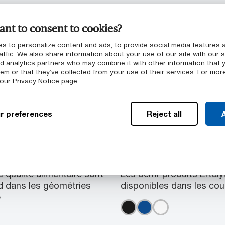
nt to consent to cookies?
ble coefficient de frottement
s to personalize content and ads, to provide social media features 
affic. We also share information about your use of our site with our s
 et FDA 21 CFR § 177.1630
nd analytics partners who may combine it with other information that 
em or that they’ve collected from your use of their services. For mor
 acides
 our
Privacy Notice
page.
tiques mécaniques jusqu’à 85°C
r preferences
Reject all
A
Couleurs disponib
 qualité alimentaire sont
Les demi-produits Ertaly
rd dans les géométries
disponibles dans les coule
e