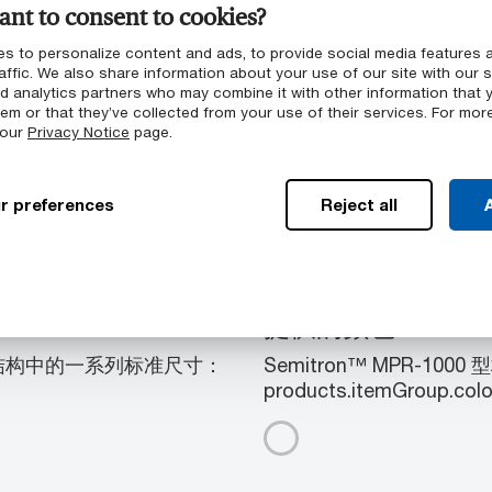
nt to consent to cookies?
s to personalize content and ads, to provide social media features 
affic. We also share information about your use of our site with our s
nd analytics partners who may combine it with other information that 
em or that they’ve collected from your use of their services. For mor
 our
Privacy Notice
page.
r preferences
Reject all
A
提供的颜色
下几何结构中的一系列标准尺寸：
Semitron™ MPR-10
products.itemGroup.colo