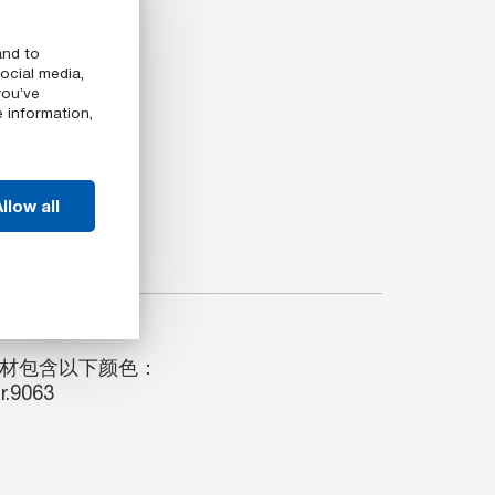
and to
ocial media,
you’ve
e information,
llow all
00 型材包含以下颜色：
r.9063