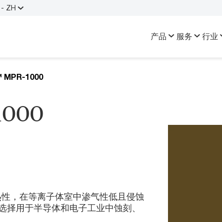
- ZH
产品
服务
行业
™ MPR-1000
1000
良好的耐热性，在等离子体室中渗气性低且侵蚀
选择用于半导体和电子工业中蚀刻、