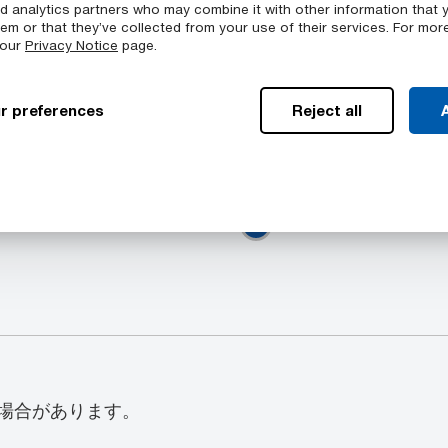
nd analytics partners who may combine it with other information that 
em or that they’ve collected from your use of their services. For mor
タイムを削減
 our
Privacy Notice
page.
r preferences
Reject all
A
色
ッド, プレート, 押し出しプ
TIVAR™ HPV UHMW
場合があります。