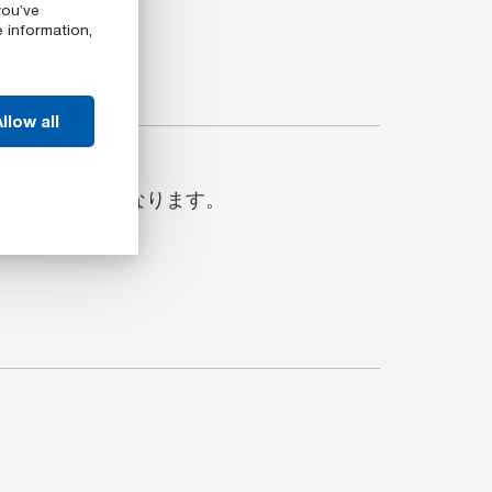
you’ve
e information,
llow all
-PEの製品色は青となります。