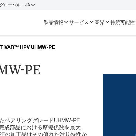
グローバル - JA
製品情報
サービス
業界
持続可能性
TIVAR™ HPV UHMW-PE
HMW-PE
応したベアリンググレードUHMW-PE
完成部品における摩擦係数を最大
MW-PEの加工品はその優れた滑り特性か