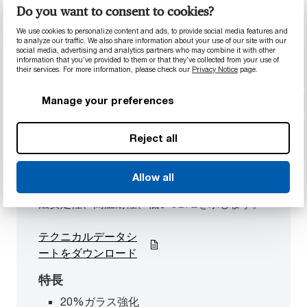
Do you want to consent to cookies?
We use cookies to personalize content and ads, to provide social media features and
to analyze our traffic. We also share information about your use of our site with our
social media, advertising and analytics partners who may combine it with other
information that you’ve provided to them or that they’ve collected from your use of
their services. For more information, please check our
Privacy Notice
page.
Manage your preferences
Duratron™ U2200 PEI
Reject all
Polyetherimide
Duratron™ U2200 PEIポリエーテルイミドの加
Allow all
工品は20%ガラス強化で、並外れた剛性と寸
法安定性、高温耐性、低いCLTEを示します。
テクニカルデータシ
ートをダウンロード
特長
20%ガラス強化