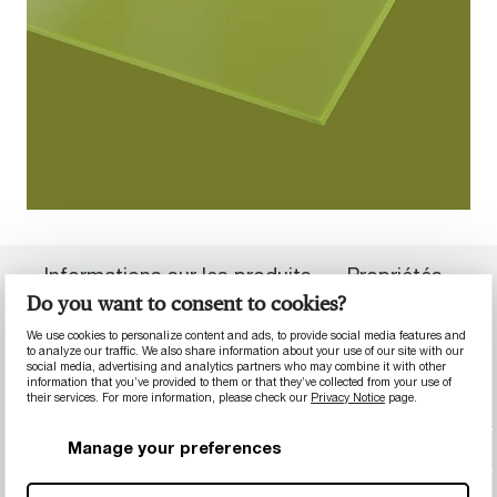
Informations sur les produits
Propriétés
Do you want to consent to cookies?
Documentation
We use cookies to personalize content and ads, to provide social media features and
to analyze our traffic. We also share information about your use of our site with our
social media, advertising and analytics partners who may combine it with other
information that you’ve provided to them or that they’ve collected from your use of
Formes et tailles des produits
their services. For more information, please check our
Privacy Notice
page.
Manage your preferences
INFORMATIONS SUR LES PRODUITS