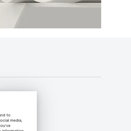
and to
ocial media,
you’ve
e information,