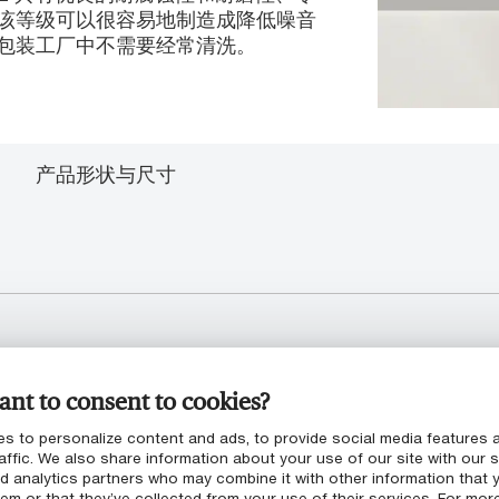
该等级可以很容易地制造成降低噪音
包装工厂中不需要经常清洗。
产品形状与尺寸
品接触标准的要求
nt to consent to cookies?
s to personalize content and ads, to provide social media features 
affic. We also share information about your use of our site with our s
nd analytics partners who may combine it with other information that 
em or that they’ve collected from your use of their services. For mor