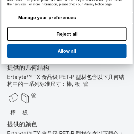
尺寸稳定性优良
their services. For more information, please check our
Privacy Notice
page.
吸水率低，确保机械性能和电气性能一致
耐磨性良好、CoF 低
Manage your preferences
强度和刚度高
耐污染性良好
Reject all
非常适用于高压和高速条件
Allow all
提供的几何结构
Ertalyte™ TX 食品级 PET-P 型材包含以下几何结
构中的一系列标准尺寸：棒, 板, 管
管
棒
板
提供的颜色
Ertalyte™ TX 食品级 PET-P 型材包含以下颜色：