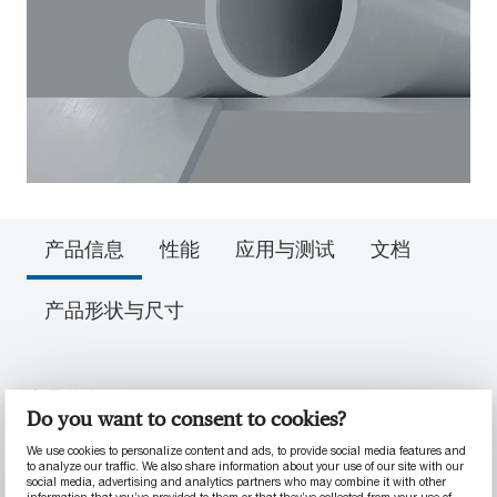
产品信息
性能
应用与测试
文档
产品形状与尺寸
产品信息
Do you want to consent to cookies?
We use cookies to personalize content and ads, to provide social media features and
材料性能
to analyze our traffic. We also share information about your use of our site with our
social media, advertising and analytics partners who may combine it with other
information that you’ve provided to them or that they’ve collected from your use of