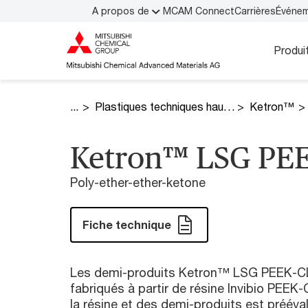
A propos de
MCAM Connect
Carrières
Événe
Produi
Plastiques techniques hautes performances
Ketron™
Ketron™ LSG PE
Poly-ether-ether-ketone
Fiche technique
Les demi-produits Ketron™ LSG PEEK-C
fabriqués à partir de résine Invibio PEE
la résine et des demi-produits est préé