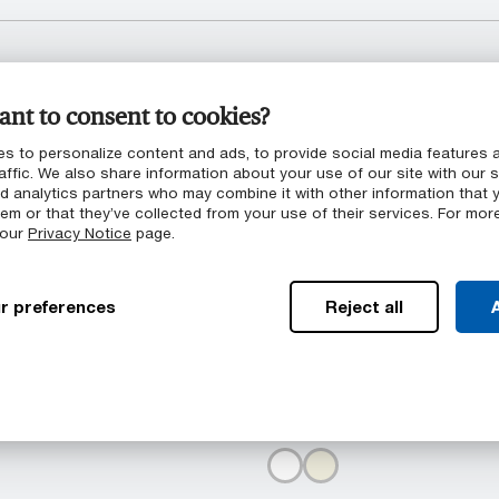
e et les demi-produits conformément aux normes USP Cl
nt to consent to cookies?
tissus
résente des propriétés mécaniques et une résistance
s to personalize content and ads, to provide social media features 
affic. We also share information about your use of our site with our s
 ou les tissus par rapport à d’autres grades LSG
nd analytics partners who may combine it with other information that 
on à la vapeur, à la chaleur sèche, à l’EtO, aux rayons 
em or that they’ve collected from your use of their services. For mor
 our
Privacy Notice
page.
r preferences
Reject all
A
Couleurs disponib
CLASSIX™ sont
Les demi-produits Ket
rd dans les géométries
disponibles dans les cou
cassé (os)