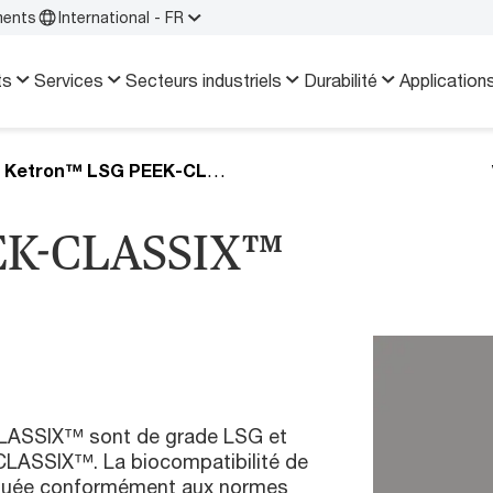
ments
International - FR
ts
Services
Secteurs industriels
Durabilité
Application
Ketron™ LSG PEEK-CLASSIX™
EK-CLASSIX™
LASSIX™ sont de grade LSG et
K-CLASSIX™. La biocompatibilité de
valuée conformément aux normes