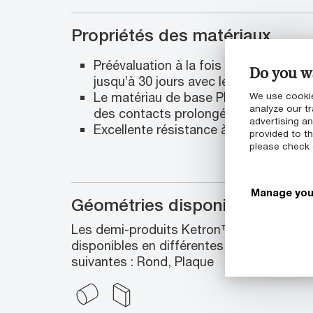
Propriétés des matériaux
Préévaluation à la fois sur la résin
Do you wa
jusqu’à 30 jours avec le corps ou les 
Le matériau de base PEEK-CLASSIX™ p
We use cookie
analyze our tr
des contacts prolongés avec le corps
advertising a
Excellente résistance à la stérilisati
provided to th
please check
Manage you
Géométries disponibles
Les demi-produits Ketron™ LSG PEEK-
disponibles en différentes tailles standa
suivantes : Rond, Plaque