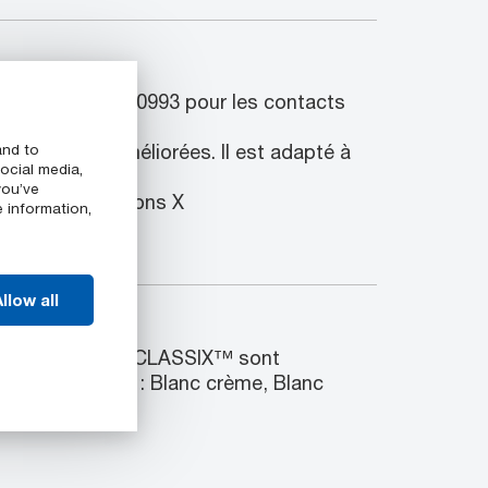
asse VI et ISO 10993 pour les contacts
 chimique améliorées. Il est adapté à
and to
ocial media,
you’ve
gamma et aux rayons X
e information,
llow all
les
ron™ LSG PEEK-CLASSIX™ sont
leurs suivantes : Blanc crème, Blanc