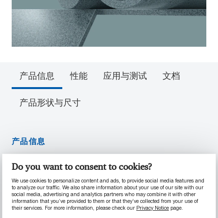
产品信息
性能
应用与测试
文档
产品形状与尺寸
产品信息
Do you want to consent to cookies?
材料性能
We use cookies to personalize content and ads, to provide social media features and
温度：-100°C 至 +80°C（短时间 +100°C）
to analyze our traffic. We also share information about your use of our site with our
social media, advertising and analytics partners who may combine it with other
高冲击强度、抗冲击
information that you’ve provided to them or that they’ve collected from your use of
耐化学性和耐低温性良好
their services. For more information, please check our
Privacy Notice
page.