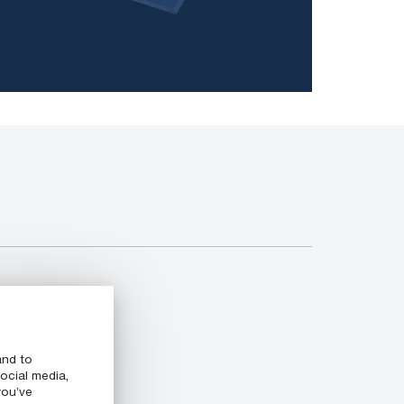
and to
ocial media,
you’ve