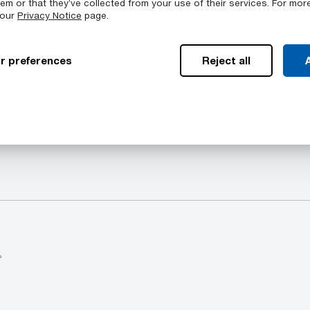
em or that they’ve collected from your use of their services. For mor
 our
Privacy Notice
page.
r preferences
Reject all
A
提供的颜色
下几何结构中的一系列标准尺寸：
TIVAR™ 88 UHMW-
。