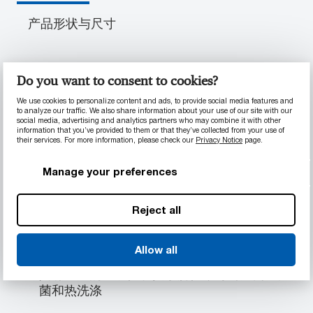
产品形状与尺寸
产品信息
Do you want to consent to cookies?
We use cookies to personalize content and ads, to provide social media features and
to analyze our traffic. We also share information about your use of our site with our
材料性能
social media, advertising and analytics partners who may combine it with other
information that you’ve provided to them or that they’ve collected from your use of
their services. For more information, please check our
Privacy Notice
page.
已按照 USP VI 和 ISO 10993 的规定，在原料
和型材级别预评估与人体和组织接触时间不超
Manage your preferences
过 24 小时的生物相容性，以及生物制药行业
湿接触应用的生物相容性
已按照 FDA 21 CFR § 177.2500 和 EU
Reject all
10/2011 做过食品级材料预评估
采用纯料级 Radel™ PPSU 基材，确保原料级
Allow all
别的生物相容性
具有出色的延展性和抗水解性，可耐受高压灭
菌和热洗涤