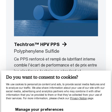
Techtron™ HPV PPS
Polyphenylene Sulfide
Ce PPS renforcé et rempli de lubrifiant interne
comble l'écart de performance et de prix entre
les plastiques techniques standard et
Do you want to consent to cookies?
avancés, présentant une excellente résistance
à l'usure, à l'hydrolyse et aux produits
We use cookies to personalize content and ads, to provide social media features and
to analyze our traffic. We also share information about your use of our site with our
chimiques, ainsi qu'une excellente isolation
social media, advertising and analytics partners who may combine it with other
électrique et une faible inflammabilité.
information that you’ve provided to them or that they’ve collected from your use of
their services. For more information, please check our
Privacy Notice
page.
Télécharger la fiche
Manage your preferences