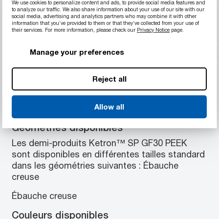
Propriétés des matériaux
We use cookies to personalize content and ads, to provide social media features and
to analyze our traffic. We also share information about your use of our site with our
social media, advertising and analytics partners who may combine it with other
Renforcé fibre de verre à 30 %
information that you’ve provided to them or that they’ve collected from your use of
Bonne stabilité dimensionnelle
their services. For more information, please check our
Privacy Notice
page.
Résistant à l’abrasion
Manage your preferences
Excellente résistance chimique
Exceptionnelle résistance à l’usure
Résistant à la vapeur
Reject all
Allow all
Géométries disponibles
Les demi-produits Ketron™ SP GF30 PEEK
sont disponibles en différentes tailles standard
dans les géométries suivantes : Ébauche
creuse
Ébauche creuse
Couleurs disponibles